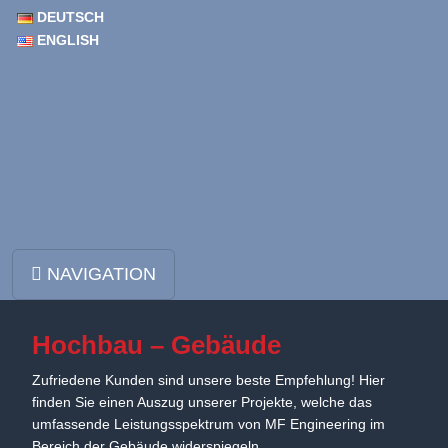
DEUTSCH
ENGLISH
Zum Inhalt springen
NAVIGATION
Hauptnavigation
Hochbau – Gebäude
Zufriedene Kunden sind unsere beste Empfehlung! Hier
finden Sie einen Auszug unserer Projekte, welche das
umfassende Leistungsspektrum von MF Engineering im
Bereich der Gebäude widerspiegeln.