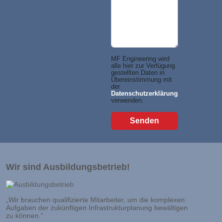
MF Engineering wird
alle hier zur Verfügung
gestellten Daten in
Übereinstimmung mit
der
Datenschutzerklärung
verwenden.
Wir sind Ausbildungsbetrieb!
„Wir brauchen qualifizierte Mitarbeiter, um die komplexen
Aufgaben der zukünftigen Infrastrukturplanung bewältigen
zu können.“